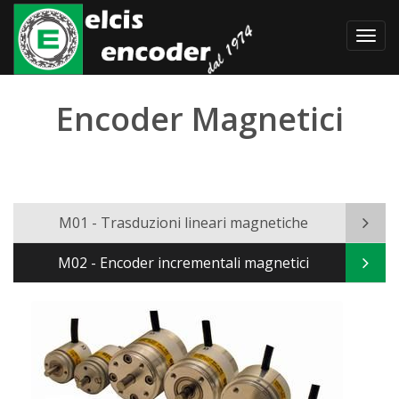
Toggl
navig
Encoder Magnetici
M01 - Trasduzioni lineari magnetiche
M02 - Encoder incrementali magnetici